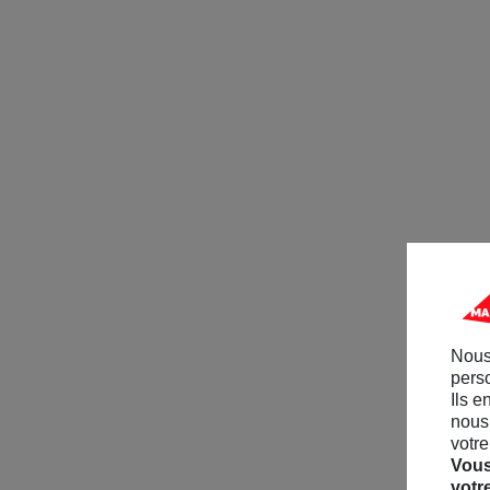
Nous
perso
Ils e
nous 
votre
Vous
votr