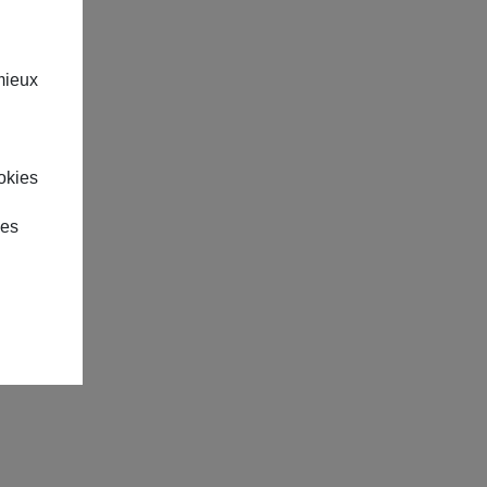
mieux
okies
des