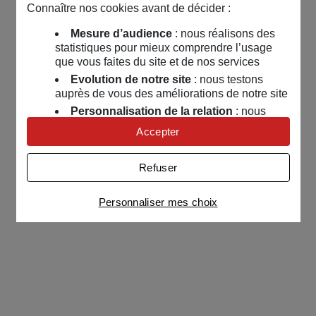
Connaître nos cookies avant de décider :
Mesure d’audience
: nous réalisons des
statistiques pour mieux comprendre l’usage
que vous faites du site et de nos services
Evolution de notre site
: nous testons
auprès de vous des améliorations de notre site
Personnalisation de la relation
: nous
nous servons de cookies pour adapter nos
Accepter
contenus et personnaliser nos offres
Univers publicitaire
: nous utilisons avec
Refuser
nos partenaires des cookies pour afficher des
publicités personnalisées
Personnaliser mes choix
Connaître notre politique cookies et la liste de nos
partenaires