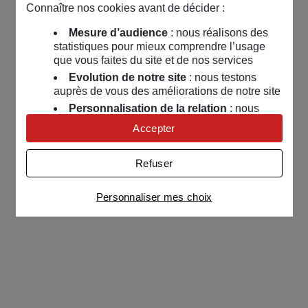
Connaître nos cookies avant de décider :
Mesure d’audience
: nous réalisons des
statistiques pour mieux comprendre l’usage
que vous faites du site et de nos services
Evolution de notre site
: nous testons
auprès de vous des améliorations de notre site
Personnalisation de la relation
: nous
nous servons de cookies pour adapter nos
Accepter
contenus et personnaliser nos offres
Univers publicitaire
: nous utilisons avec
Refuser
nos partenaires des cookies pour afficher des
publicités personnalisées
Personnaliser mes choix
Connaître notre politique cookies et la liste de nos
partenaires