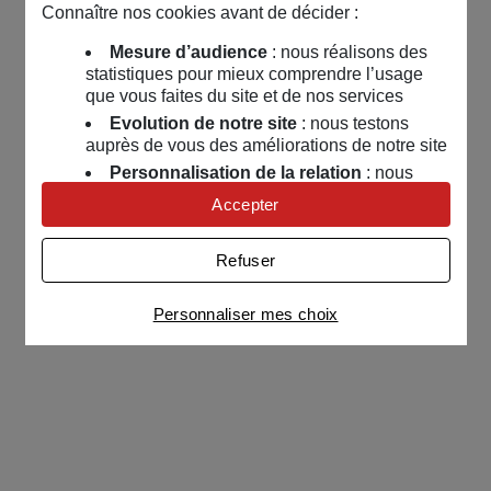
Connaître nos cookies avant de décider :
Mesure d’audience
: nous réalisons des
statistiques pour mieux comprendre l’usage
que vous faites du site et de nos services
Evolution de notre site
: nous testons
auprès de vous des améliorations de notre site
Personnalisation de la relation
: nous
nous servons de cookies pour adapter nos
Accepter
contenus et personnaliser nos offres
Univers publicitaire
: nous utilisons avec
Refuser
nos partenaires des cookies pour afficher des
publicités personnalisées
Personnaliser mes choix
Connaître notre politique cookies et la liste de nos
partenaires