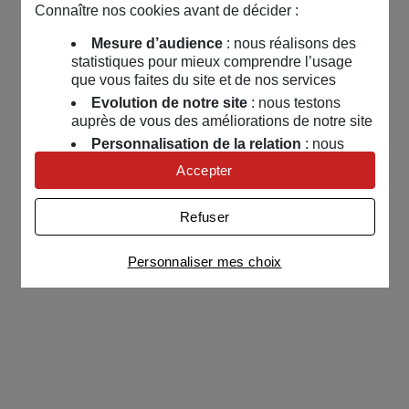
Connaître nos cookies avant de décider :
Mesure d’audience
: nous réalisons des
statistiques pour mieux comprendre l’usage
que vous faites du site et de nos services
Evolution de notre site
: nous testons
auprès de vous des améliorations de notre site
Personnalisation de la relation
: nous
nous servons de cookies pour adapter nos
Accepter
contenus et personnaliser nos offres
Univers publicitaire
: nous utilisons avec
Refuser
nos partenaires des cookies pour afficher des
publicités personnalisées
Personnaliser mes choix
Connaître notre politique cookies et la liste de nos
partenaires