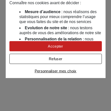
Connaître nos cookies avant de décider :
Mesure d’audience
: nous réalisons des
statistiques pour mieux comprendre l’usage
que vous faites du site et de nos services
Evolution de notre site
: nous testons
auprès de vous des améliorations de notre site
Personnalisation de la relation
: nous
nous servons de cookies pour adapter nos
Accepter
contenus et personnaliser nos offres
Univers publicitaire
: nous utilisons avec
Refuser
nos partenaires des cookies pour afficher des
publicités personnalisées
Personnaliser mes choix
Connaître notre politique cookies et la liste de nos
partenaires