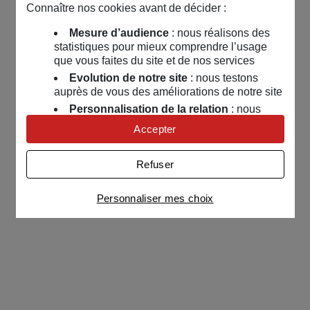
Connaître nos cookies avant de décider :
Mesure d’audience
: nous réalisons des
statistiques pour mieux comprendre l’usage
que vous faites du site et de nos services
Evolution de notre site
: nous testons
auprès de vous des améliorations de notre site
Personnalisation de la relation
: nous
nous servons de cookies pour adapter nos
Accepter
contenus et personnaliser nos offres
Univers publicitaire
: nous utilisons avec
Refuser
nos partenaires des cookies pour afficher des
publicités personnalisées
Personnaliser mes choix
Connaître notre politique cookies et la liste de nos
partenaires