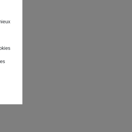
mieux
okies
des