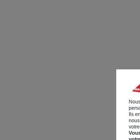
Nous
perso
Ils e
nous 
votre
Vous
votr