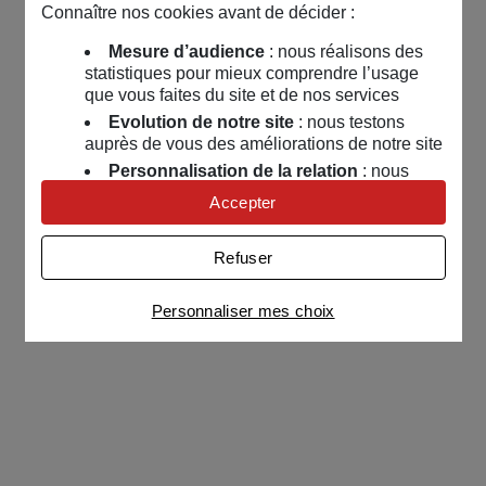
Connaître nos cookies avant de décider :
Mesure d’audience
: nous réalisons des
statistiques pour mieux comprendre l’usage
que vous faites du site et de nos services
Evolution de notre site
: nous testons
auprès de vous des améliorations de notre site
Personnalisation de la relation
: nous
nous servons de cookies pour adapter nos
Accepter
contenus et personnaliser nos offres
Univers publicitaire
: nous utilisons avec
Refuser
nos partenaires des cookies pour afficher des
publicités personnalisées
Personnaliser mes choix
Connaître notre politique cookies et la liste de nos
partenaires