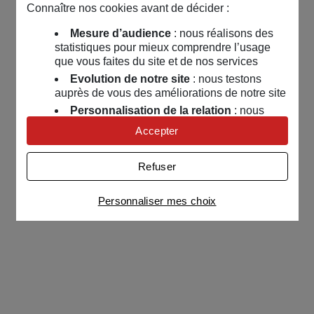
Connaître nos cookies avant de décider :
Mesure d’audience
: nous réalisons des
statistiques pour mieux comprendre l’usage
que vous faites du site et de nos services
Evolution de notre site
: nous testons
auprès de vous des améliorations de notre site
Personnalisation de la relation
: nous
nous servons de cookies pour adapter nos
Accepter
contenus et personnaliser nos offres
Univers publicitaire
: nous utilisons avec
Refuser
nos partenaires des cookies pour afficher des
publicités personnalisées
Personnaliser mes choix
Connaître notre politique cookies et la liste de nos
partenaires