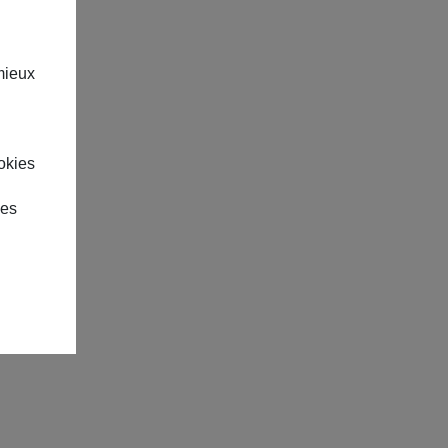
ommandez-la à vos élèves ou
mieux
okies
des
30/05/25-11:41
25/05/25-04:25