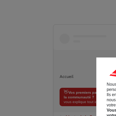
Aller sur maif.fr
Accueil
Nous
perso
👋
Vos premiers pas sur
Ils e
la communauté ?
On
nous 
vous explique tout ici !
votre
Vous
votr