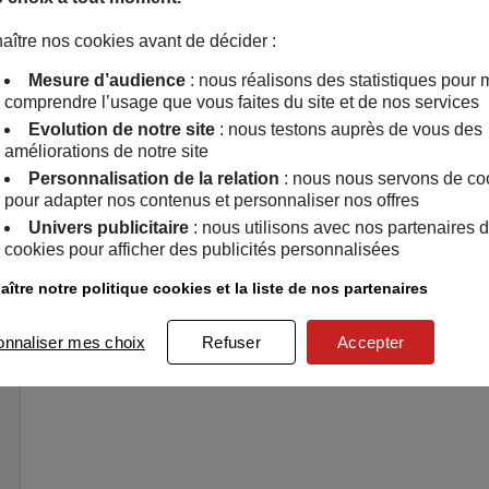
👉
Parents
, parlez-en à vos enfants. 👉
Enseignants
, rec
partagez l'info aux familles.
aître nos cookies avant de décider :
Je découvre l'appli !
Mesure d’audience
: nous réalisons des statistiques pour 
comprendre l’usage que vous faites du site et de nos services
Evolution de notre site
: nous testons auprès de vous des
Aimé par 5 membres
améliorations de notre site
5
3
Personnalisation de la relation
: nous nous servons de co
pour adapter nos contenus et personnaliser nos offres
Univers publicitaire
: nous utilisons avec nos partenaires 
cookies pour afficher des publicités personnalisées
Explorateur
Alain
ître notre politique cookies et la liste de nos partenaires
Ce message a été supprimé par son auteur
onnaliser mes choix
Refuser
Accepter
Explorateur
Virginie
Ce message a été supprimé par son auteur