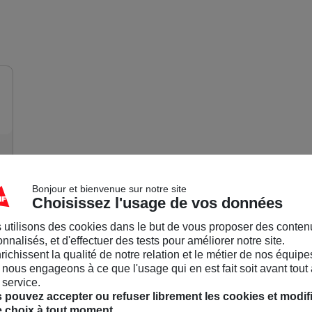
Communauté MAIF
Accueil
/
L'actu de la Commu
/
🎓 Réviser le brevet : une partie de plaisir 
Ambassadeur
Lea
23/05/25-14:30
(édité le 26/05/25-07:02)
🎓 Réviser le brevet : une partie de plaisir !
Bonjour et bienvenue sur notre site
Choisissez l'usage de vos données
Les révisions du brevet battent leur plein (ou commencent
et pour accompagner les élèves, MAIF et Rue des écoles o
 utilisons des cookies dans le but de vous proposer des conten
gratuite
: "Objectif Brevet".
nnalisés, et d'effectuer des tests pour améliorer notre site.
📱 Cette appli, conçue par des professeurs propose :
nrichissent la qualité de notre relation et le métier de nos équipe
nous engageons à ce que l'usage qui en est fait soit avant tout 
Des quiz pour s’auto-évaluer dans toutes les matiè
 service.
Des fiches de révision claires et synthétiques
 pouvez accepter ou refuser librement les cookies et modif
Des cours audio à écouter partout
e choix à tout moment.