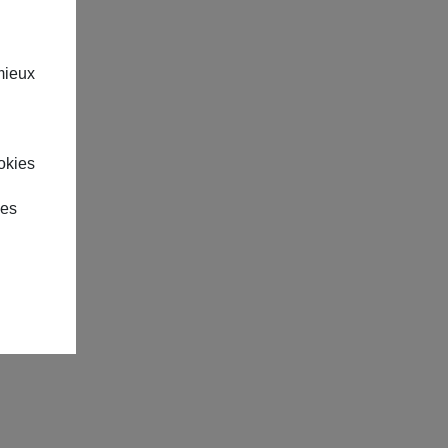
mieux
okies
des