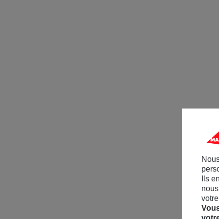
Nous
perso
Ils e
nous 
votre
Vous
votr