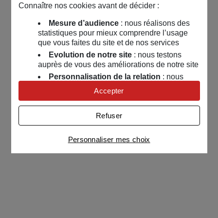
Connaître nos cookies avant de décider :
Mesure d’audience
: nous réalisons des
statistiques pour mieux comprendre l’usage
que vous faites du site et de nos services
Evolution de notre site
: nous testons
auprès de vous des améliorations de notre site
Personnalisation de la relation
: nous
nous servons de cookies pour adapter nos
Accepter
contenus et personnaliser nos offres
Univers publicitaire
: nous utilisons avec
Refuser
nos partenaires des cookies pour afficher des
publicités personnalisées
Personnaliser mes choix
Connaître notre politique cookies et la liste de nos
partenaires