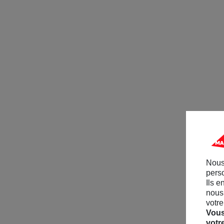
Nous
perso
Ils e
nous 
votre
Vous
votr