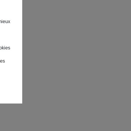
mieux
okies
des