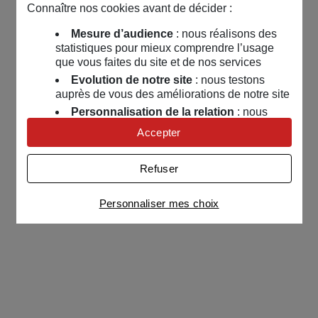
Connaître nos cookies avant de décider :
Mesure d’audience
: nous réalisons des
statistiques pour mieux comprendre l’usage
que vous faites du site et de nos services
Evolution de notre site
: nous testons
auprès de vous des améliorations de notre site
Personnalisation de la relation
: nous
nous servons de cookies pour adapter nos
Accepter
contenus et personnaliser nos offres
Univers publicitaire
: nous utilisons avec
Refuser
nos partenaires des cookies pour afficher des
publicités personnalisées
Personnaliser mes choix
Connaître notre politique cookies et la liste de nos
partenaires