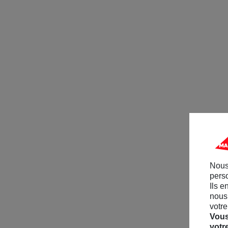
Nous
perso
Ils e
nous 
votre
Vous
votr