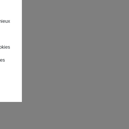
mieux
okies
des