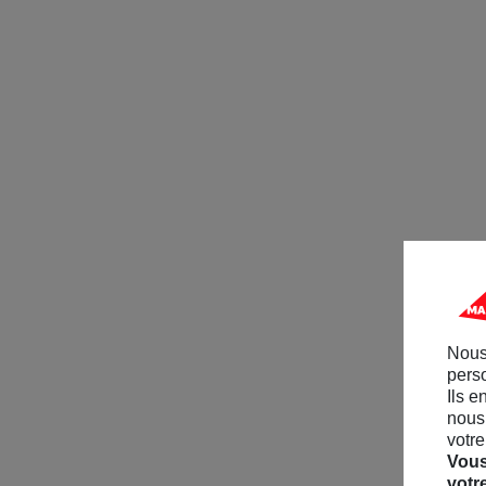
Nous
perso
Ils e
nous 
votre
Vous
votr