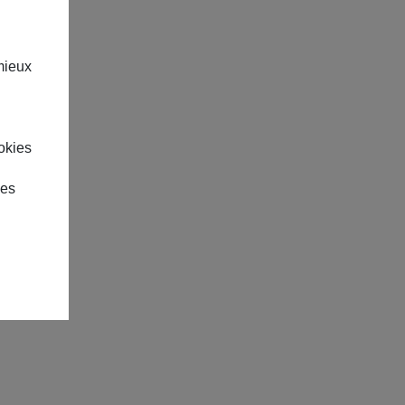
mieux
okies
des