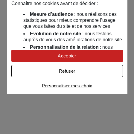
Connaître nos cookies avant de décider :
Mesure d’audience
: nous réalisons des
statistiques pour mieux comprendre l’usage
que vous faites du site et de nos services
Evolution de notre site
: nous testons
auprès de vous des améliorations de notre site
Personnalisation de la relation
: nous
nous servons de cookies pour adapter nos
Accepter
contenus et personnaliser nos offres
Univers publicitaire
: nous utilisons avec
Refuser
nos partenaires des cookies pour afficher des
publicités personnalisées
Personnaliser mes choix
Connaître notre politique cookies et la liste de nos
partenaires