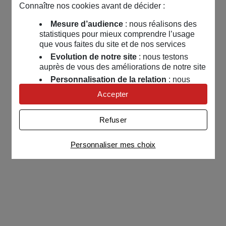
Connaître nos cookies avant de décider :
Mesure d’audience
: nous réalisons des
statistiques pour mieux comprendre l’usage
que vous faites du site et de nos services
Evolution de notre site
: nous testons
auprès de vous des améliorations de notre site
Personnalisation de la relation
: nous
nous servons de cookies pour adapter nos
Accepter
contenus et personnaliser nos offres
Univers publicitaire
: nous utilisons avec
Refuser
nos partenaires des cookies pour afficher des
publicités personnalisées
Personnaliser mes choix
Connaître notre politique cookies et la liste de nos
partenaires