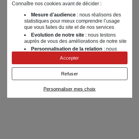
Connaître nos cookies avant de décider :
Mesure d’audience
: nous réalisons des
statistiques pour mieux comprendre l’usage
que vous faites du site et de nos services
Evolution de notre site
: nous testons
auprès de vous des améliorations de notre site
Personnalisation de la relation
: nous
nous servons de cookies pour adapter nos
Accepter
contenus et personnaliser nos offres
Univers publicitaire
: nous utilisons avec
Refuser
nos partenaires des cookies pour afficher des
publicités personnalisées
Personnaliser mes choix
Connaître notre politique cookies et la liste de nos
partenaires