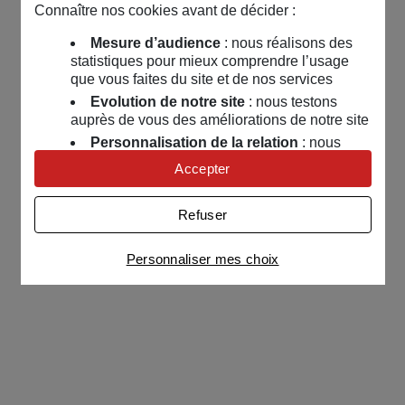
Connaître nos cookies avant de décider :
Mesure d’audience
: nous réalisons des
statistiques pour mieux comprendre l’usage
que vous faites du site et de nos services
Evolution de notre site
: nous testons
auprès de vous des améliorations de notre site
Personnalisation de la relation
: nous
nous servons de cookies pour adapter nos
Accepter
contenus et personnaliser nos offres
Univers publicitaire
: nous utilisons avec
Refuser
nos partenaires des cookies pour afficher des
publicités personnalisées
Personnaliser mes choix
Connaître notre politique cookies et la liste de nos
partenaires