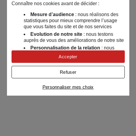
Connaître nos cookies avant de décider :
Mesure d’audience
: nous réalisons des
statistiques pour mieux comprendre l’usage
que vous faites du site et de nos services
Evolution de notre site
: nous testons
auprès de vous des améliorations de notre site
Personnalisation de la relation
: nous
nous servons de cookies pour adapter nos
Accepter
contenus et personnaliser nos offres
Univers publicitaire
: nous utilisons avec
Refuser
nos partenaires des cookies pour afficher des
publicités personnalisées
Personnaliser mes choix
Connaître notre politique cookies et la liste de nos
partenaires