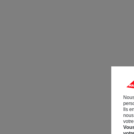
Nous
perso
Ils e
nous 
votre
Vous
votr