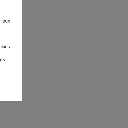
mieux
okies
des