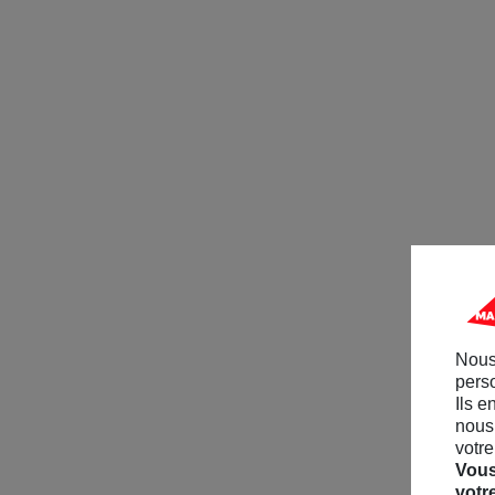
Nous
perso
Ils e
nous 
votre
Vous
votr