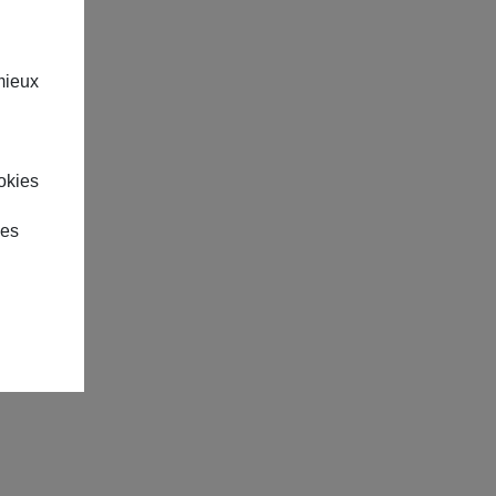
mieux
okies
des