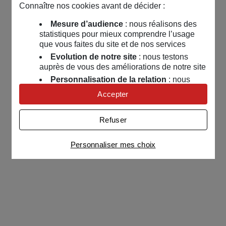
Connaître nos cookies avant de décider :
Mesure d’audience
: nous réalisons des
statistiques pour mieux comprendre l’usage
que vous faites du site et de nos services
Evolution de notre site
: nous testons
auprès de vous des améliorations de notre site
Personnalisation de la relation
: nous
nous servons de cookies pour adapter nos
Accepter
contenus et personnaliser nos offres
Univers publicitaire
: nous utilisons avec
Refuser
nos partenaires des cookies pour afficher des
publicités personnalisées
Personnaliser mes choix
Connaître notre politique cookies et la liste de nos
partenaires