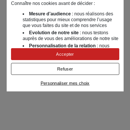
Connaître nos cookies avant de décider :
Mesure d’audience
: nous réalisons des
statistiques pour mieux comprendre l’usage
que vous faites du site et de nos services
Evolution de notre site
: nous testons
auprès de vous des améliorations de notre site
Personnalisation de la relation
: nous
nous servons de cookies pour adapter nos
Accepter
contenus et personnaliser nos offres
Univers publicitaire
: nous utilisons avec
Refuser
nos partenaires des cookies pour afficher des
publicités personnalisées
Personnaliser mes choix
Connaître notre politique cookies et la liste de nos
partenaires