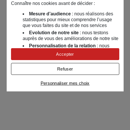
Connaître nos cookies avant de décider :
Mesure d’audience
: nous réalisons des
statistiques pour mieux comprendre l’usage
que vous faites du site et de nos services
Evolution de notre site
: nous testons
auprès de vous des améliorations de notre site
Personnalisation de la relation
: nous
nous servons de cookies pour adapter nos
Accepter
contenus et personnaliser nos offres
Univers publicitaire
: nous utilisons avec
Refuser
nos partenaires des cookies pour afficher des
publicités personnalisées
Personnaliser mes choix
Connaître notre politique cookies et la liste de nos
partenaires