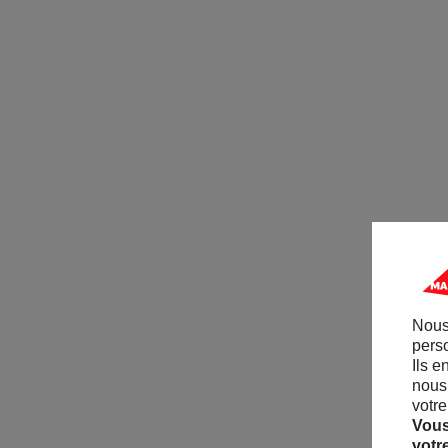
Nous
perso
Ils e
nous 
votre
Vous
votr