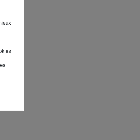
mieux
okies
des