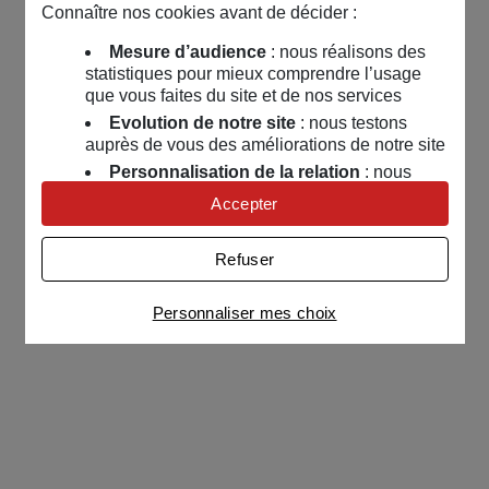
Connaître nos cookies avant de décider :
Mesure d’audience
: nous réalisons des
statistiques pour mieux comprendre l’usage
que vous faites du site et de nos services
Evolution de notre site
: nous testons
auprès de vous des améliorations de notre site
Personnalisation de la relation
: nous
nous servons de cookies pour adapter nos
Accepter
contenus et personnaliser nos offres
Univers publicitaire
: nous utilisons avec
Refuser
nos partenaires des cookies pour afficher des
publicités personnalisées
Personnaliser mes choix
Connaître notre politique cookies et la liste de nos
partenaires