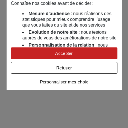
Connaître nos cookies avant de décider :
Mesure d’audience
: nous réalisons des
statistiques pour mieux comprendre l’usage
que vous faites du site et de nos services
Evolution de notre site
: nous testons
auprès de vous des améliorations de notre site
Personnalisation de la relation
: nous
nous servons de cookies pour adapter nos
Accepter
contenus et personnaliser nos offres
Univers publicitaire
: nous utilisons avec
Refuser
nos partenaires des cookies pour afficher des
publicités personnalisées
Personnaliser mes choix
Connaître notre politique cookies et la liste de nos
partenaires