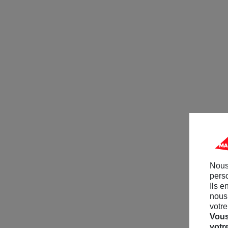
Nous
perso
Ils e
nous 
votre
Vous
votr