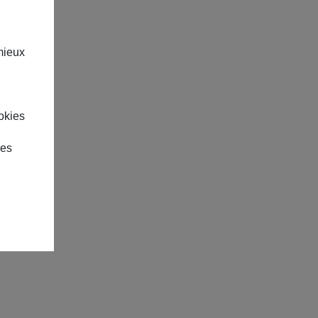
mieux
okies
des