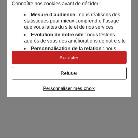
Connaître nos cookies avant de décider :
Mesure d’audience
: nous réalisons des
statistiques pour mieux comprendre l’usage
que vous faites du site et de nos services
Evolution de notre site
: nous testons
auprès de vous des améliorations de notre site
Personnalisation de la relation
: nous
nous servons de cookies pour adapter nos
Accepter
contenus et personnaliser nos offres
Univers publicitaire
: nous utilisons avec
Refuser
nos partenaires des cookies pour afficher des
publicités personnalisées
Personnaliser mes choix
Connaître notre politique cookies et la liste de nos
partenaires