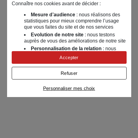
Connaître nos cookies avant de décider :
Mesure d’audience
: nous réalisons des
statistiques pour mieux comprendre l’usage
que vous faites du site et de nos services
Evolution de notre site
: nous testons
auprès de vous des améliorations de notre site
Personnalisation de la relation
: nous
nous servons de cookies pour adapter nos
Accepter
contenus et personnaliser nos offres
Univers publicitaire
: nous utilisons avec
Refuser
nos partenaires des cookies pour afficher des
publicités personnalisées
Personnaliser mes choix
Connaître notre politique cookies et la liste de nos
partenaires