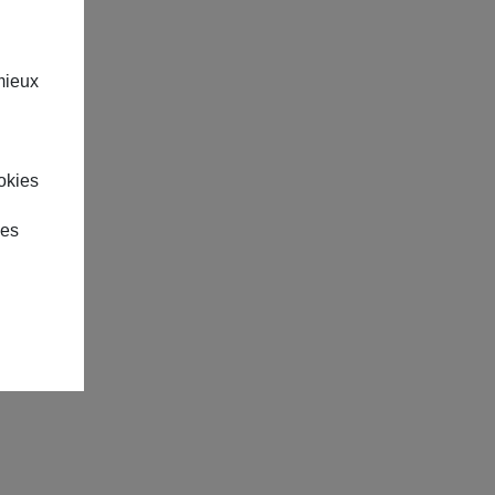
mieux
okies
des