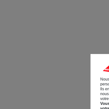
Nous
perso
Ils e
nous 
votre
Vous
votr