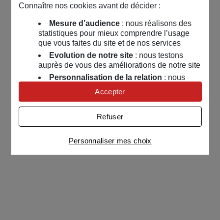
Connaître nos cookies avant de décider :
Mesure d’audience
: nous réalisons des
statistiques pour mieux comprendre l’usage
que vous faites du site et de nos services
Evolution de notre site
: nous testons
auprès de vous des améliorations de notre site
Personnalisation de la relation
: nous
nous servons de cookies pour adapter nos
Accepter
contenus et personnaliser nos offres
Univers publicitaire
: nous utilisons avec
Refuser
nos partenaires des cookies pour afficher des
publicités personnalisées
Personnaliser mes choix
Connaître notre politique cookies et la liste de nos
partenaires