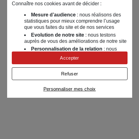
Connaître nos cookies avant de décider :
Mesure d’audience
: nous réalisons des
statistiques pour mieux comprendre l’usage
que vous faites du site et de nos services
Evolution de notre site
: nous testons
auprès de vous des améliorations de notre site
Personnalisation de la relation
: nous
nous servons de cookies pour adapter nos
Accepter
contenus et personnaliser nos offres
Univers publicitaire
: nous utilisons avec
Refuser
nos partenaires des cookies pour afficher des
publicités personnalisées
Personnaliser mes choix
Connaître notre politique cookies et la liste de nos
partenaires