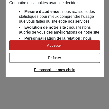
Connaître nos cookies avant de décider :
Mesure d’audience
: nous réalisons des
statistiques pour mieux comprendre l’usage
que vous faites du site et de nos services
Evolution de notre site
: nous testons
auprès de vous des améliorations de notre site
Personnalisation de la relation
: nous
nous servons de cookies pour adapter nos
Accepter
contenus et personnaliser nos offres
Univers publicitaire
: nous utilisons avec
Refuser
nos partenaires des cookies pour afficher des
publicités personnalisées
Personnaliser mes choix
Connaître notre politique cookies et la liste de nos
partenaires