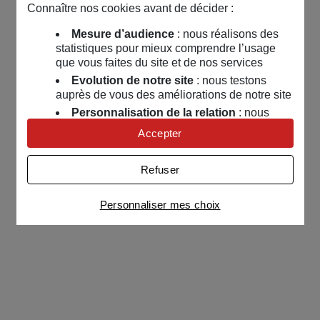
Connaître nos cookies avant de décider :
Mesure d’audience
: nous réalisons des
statistiques pour mieux comprendre l’usage
que vous faites du site et de nos services
Evolution de notre site
: nous testons
auprès de vous des améliorations de notre site
Personnalisation de la relation
: nous
nous servons de cookies pour adapter nos
Accepter
contenus et personnaliser nos offres
Univers publicitaire
: nous utilisons avec
Refuser
nos partenaires des cookies pour afficher des
publicités personnalisées
Personnaliser mes choix
Connaître notre politique cookies et la liste de nos
partenaires