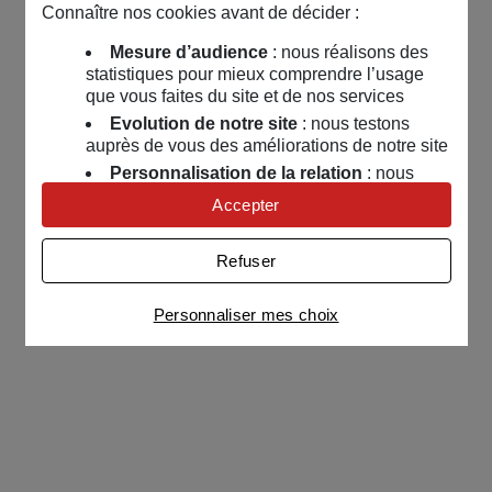
Connaître nos cookies avant de décider :
Mesure d’audience
: nous réalisons des
statistiques pour mieux comprendre l’usage
que vous faites du site et de nos services
Evolution de notre site
: nous testons
auprès de vous des améliorations de notre site
Personnalisation de la relation
: nous
nous servons de cookies pour adapter nos
Accepter
contenus et personnaliser nos offres
Univers publicitaire
: nous utilisons avec
Refuser
nos partenaires des cookies pour afficher des
publicités personnalisées
Personnaliser mes choix
Connaître notre politique cookies et la liste de nos
partenaires