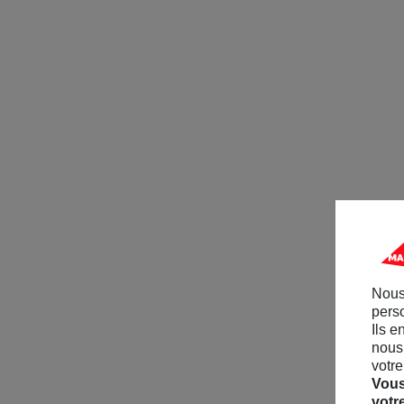
Nous
perso
Ils e
nous 
votre
Vous
votr