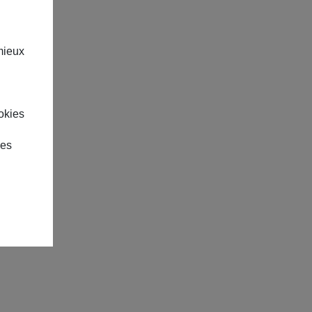
mieux
okies
des