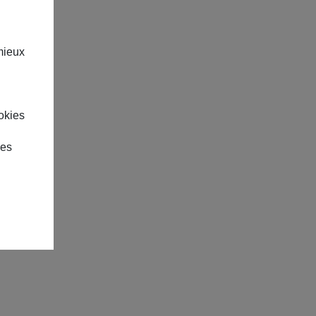
mieux
okies
des