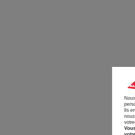
Nous
perso
Ils e
nous 
votre
Vous
votr