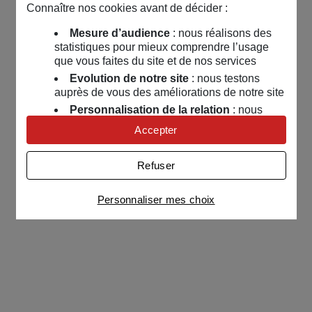
Connaître nos cookies avant de décider :
Mesure d’audience
: nous réalisons des
statistiques pour mieux comprendre l’usage
que vous faites du site et de nos services
Evolution de notre site
: nous testons
auprès de vous des améliorations de notre site
Personnalisation de la relation
: nous
nous servons de cookies pour adapter nos
Accepter
contenus et personnaliser nos offres
Univers publicitaire
: nous utilisons avec
Refuser
nos partenaires des cookies pour afficher des
publicités personnalisées
Personnaliser mes choix
Connaître notre politique cookies et la liste de nos
partenaires