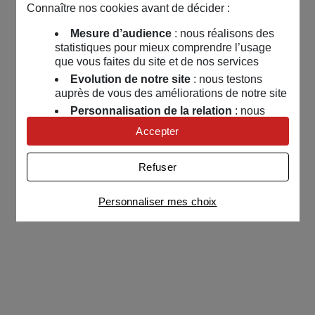
Connaître nos cookies avant de décider :
Mesure d’audience
: nous réalisons des
statistiques pour mieux comprendre l’usage
que vous faites du site et de nos services
Evolution de notre site
: nous testons
auprès de vous des améliorations de notre site
Personnalisation de la relation
: nous
nous servons de cookies pour adapter nos
Accepter
contenus et personnaliser nos offres
Univers publicitaire
: nous utilisons avec
Refuser
nos partenaires des cookies pour afficher des
publicités personnalisées
Personnaliser mes choix
Connaître notre politique cookies et la liste de nos
partenaires