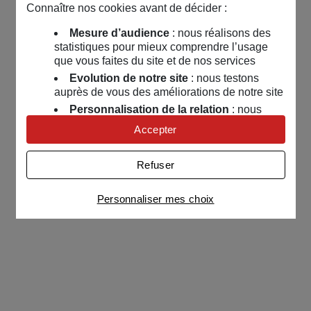
Connaître nos cookies avant de décider :
Mesure d’audience
: nous réalisons des
statistiques pour mieux comprendre l’usage
que vous faites du site et de nos services
Evolution de notre site
: nous testons
auprès de vous des améliorations de notre site
Personnalisation de la relation
: nous
nous servons de cookies pour adapter nos
Accepter
contenus et personnaliser nos offres
Univers publicitaire
: nous utilisons avec
Refuser
nos partenaires des cookies pour afficher des
publicités personnalisées
Personnaliser mes choix
Connaître notre politique cookies et la liste de nos
partenaires