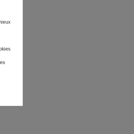
mieux
okies
des