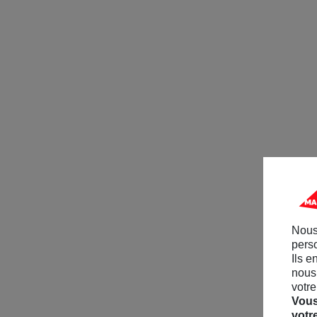
Nous
perso
Ils e
nous 
votre
Vous
votr