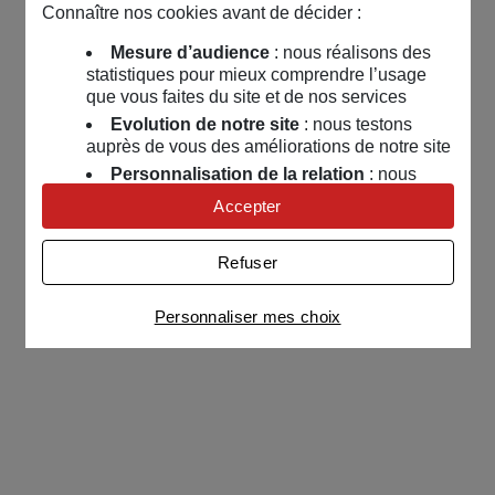
Connaître nos cookies avant de décider :
Mesure d’audience
: nous réalisons des
statistiques pour mieux comprendre l’usage
que vous faites du site et de nos services
Evolution de notre site
: nous testons
auprès de vous des améliorations de notre site
Personnalisation de la relation
: nous
nous servons de cookies pour adapter nos
Accepter
contenus et personnaliser nos offres
Univers publicitaire
: nous utilisons avec
Refuser
nos partenaires des cookies pour afficher des
publicités personnalisées
Personnaliser mes choix
Connaître notre politique cookies et la liste de nos
partenaires