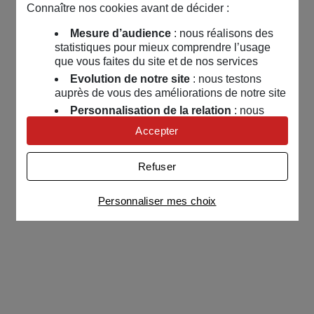
Connaître nos cookies avant de décider :
Mesure d’audience
: nous réalisons des
statistiques pour mieux comprendre l’usage
que vous faites du site et de nos services
Evolution de notre site
: nous testons
auprès de vous des améliorations de notre site
Personnalisation de la relation
: nous
nous servons de cookies pour adapter nos
Accepter
contenus et personnaliser nos offres
Univers publicitaire
: nous utilisons avec
Refuser
nos partenaires des cookies pour afficher des
publicités personnalisées
Personnaliser mes choix
Connaître notre politique cookies et la liste de nos
partenaires