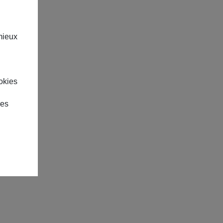
mieux
okies
des