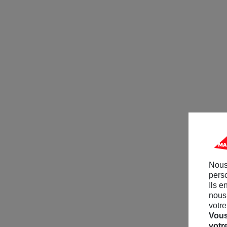
Nous
perso
Ils e
nous 
votre
Vous
votr