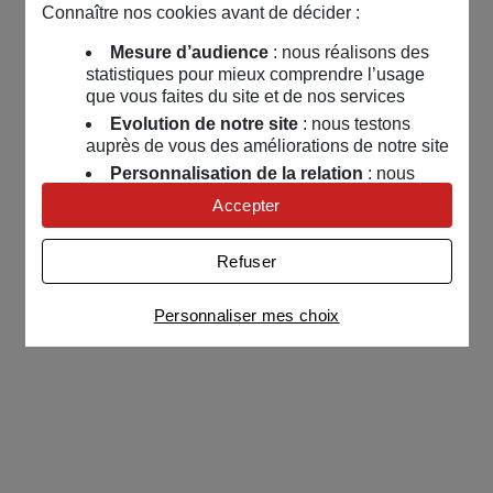
Connaître nos cookies avant de décider :
Mesure d’audience
: nous réalisons des
statistiques pour mieux comprendre l’usage
que vous faites du site et de nos services
Evolution de notre site
: nous testons
auprès de vous des améliorations de notre site
Personnalisation de la relation
: nous
nous servons de cookies pour adapter nos
Accepter
contenus et personnaliser nos offres
Univers publicitaire
: nous utilisons avec
Refuser
nos partenaires des cookies pour afficher des
publicités personnalisées
Personnaliser mes choix
Connaître notre politique cookies et la liste de nos
partenaires