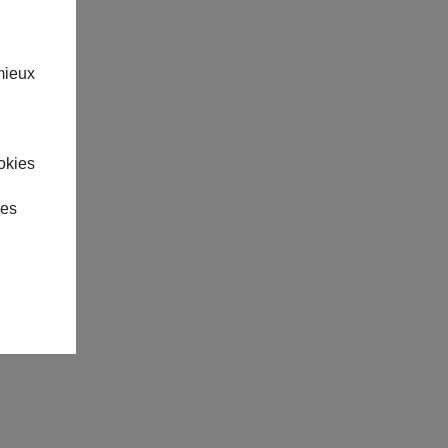
mieux
okies
des