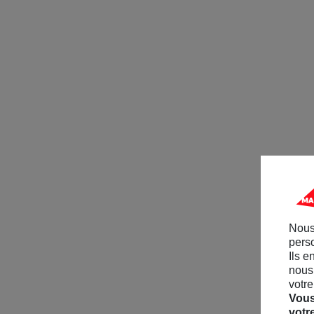
Nous
perso
Ils e
nous 
votre
Vous
votr